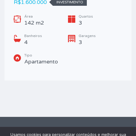
R$1.600.000
INVESTIMENTO
Área
Quartos
142 m2
3
Banheiros
Garagens
4
3
Tipo
Apartamento
Usamos cookies para personalizar conteúdos e melhorar sua
2026 FRAY IMÓVEIS® - TODOS OS DIREITOS RESERVADOS. Powered by