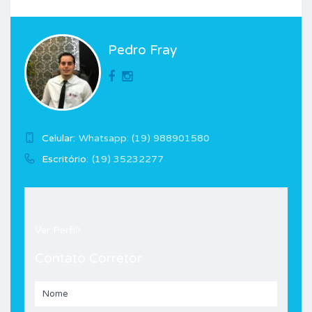
Pedro Fray
Celular:
Whatsapp: (19) 988901580
Escritório:
(19) 35232277
Ver Perfil
Contato Corretor