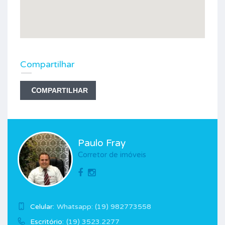
Compartilhar
COMPARTILHAR
Paulo Fray
Corretor de imóveis
Celular:
Whatsapp: (19) 982773558
Escritório:
(19) 3523.2277