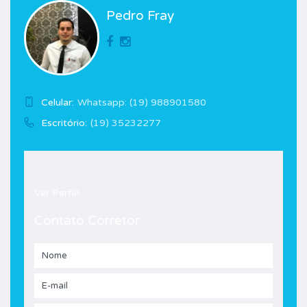
Pedro Fray
Celular:
Whatsapp: (19) 988901580
Escritório:
(19) 35232277
Ver Perfil
Contato Corretor