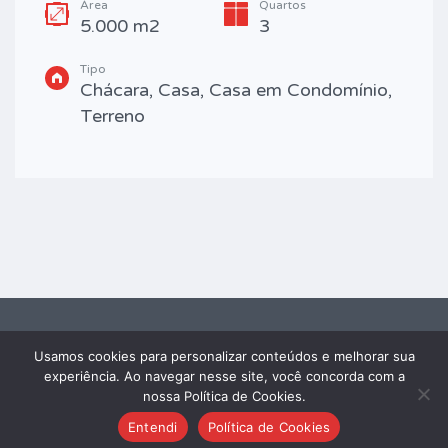
Área
Quartos
5.000 m2
3
Tipo
Chácara, Casa, Casa em Condomínio,
Terreno
Usamos cookies para personalizar conteúdos e melhorar sua
2026 FRAY IMÓVEIS® - TODOS OS DIREITOS RESERVADOS. Powered by
experiência. Ao navegar nesse site, você concorda com a
Edaweb
nossa Política de Cookies.
Entendi
Política de Cookies