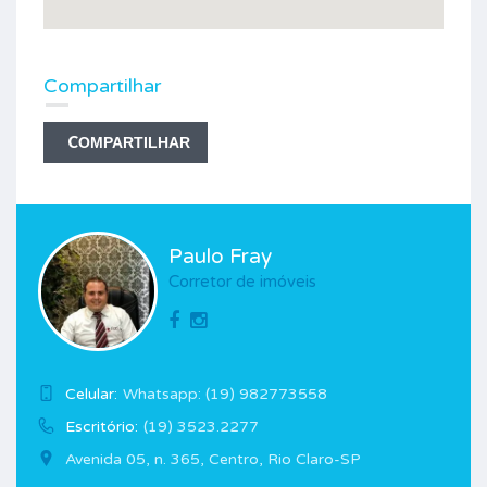
Compartilhar
COMPARTILHAR
Paulo Fray
Corretor de imóveis
Celular:
Whatsapp: (19) 982773558
Escritório:
(19) 3523.2277
Avenida 05, n. 365, Centro, Rio Claro-SP