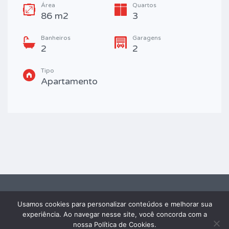
Área
Quartos
86 m2
3
Banheiros
Garagens
2
2
Tipo
Apartamento
Usamos cookies para personalizar conteúdos e melhorar sua
2026 FRAY IMÓVEIS® - TODOS OS DIREITOS RESERVADOS. Powered by
experiência. Ao navegar nesse site, você concorda com a
Edaweb
nossa Política de Cookies.