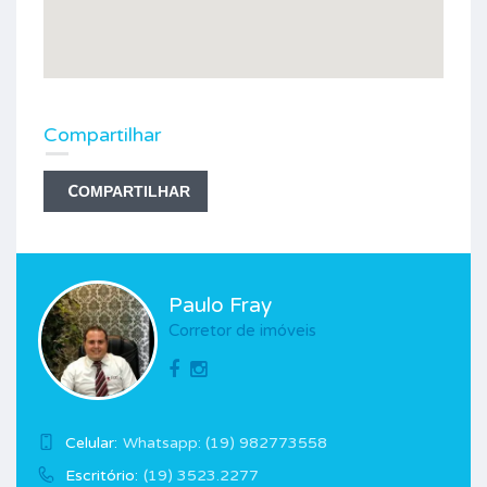
Compartilhar
COMPARTILHAR
Paulo Fray
Corretor de imóveis
Celular:
Whatsapp: (19) 982773558
Escritório:
(19) 3523.2277