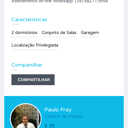
Atendimento on-line Whatsapp: (19) 98277.3558
Características
2 dormitórios
Conjunto de Salas
Garagem
Localização Privilegiada
Compartilhar
COMPARTILHAR
Paulo Fray
Corretor de imóveis