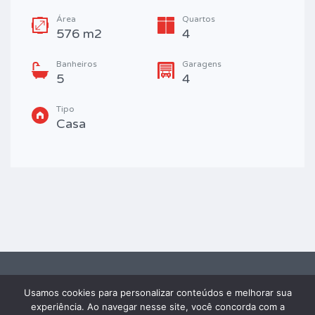
Área
Quartos
576 m2
4
Banheiros
Garagens
5
4
Tipo
Casa
Usamos cookies para personalizar conteúdos e melhorar sua
2026 FRAY IMÓVEIS® - TODOS OS DIREITOS RESERVADOS. Powered by
experiência. Ao navegar nesse site, você concorda com a
Edaweb