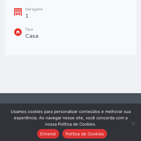
Garagens
1
Tipo
Casa
Usamos cookies para personalizar conteúdos e melhorar sua
2026 FRAY IMÓVEIS® - TODOS OS DIREITOS RESERVADOS. Powered by
experiência. Ao navegar nesse site, você concorda com a
Edaweb
nossa Política de Cookies.
Entendi
Política de Cookies