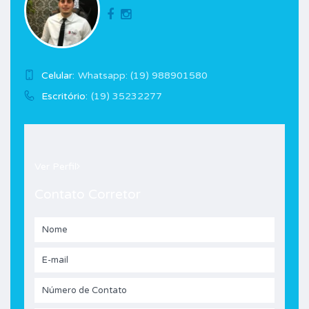
Celular:
Whatsapp: (19) 988901580
Escritório:
(19) 35232277
Ver Perfil
Contato Corretor