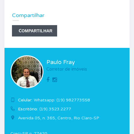
Compartilhar
COMPARTILHAR
Paulo Fray
Corretor de imóveis
Celular:
Whatsapp: (19) 982773558
Escritório:
(19) 3523.2277
Avenida 05, n. 365, Centro, Rio Claro-SP
Creci-SP n. 77420