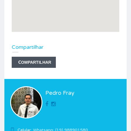
Compartilhar
COMPARTILHAR
Pedro Fray
Celular:
Whatsapp: (19) 988901580